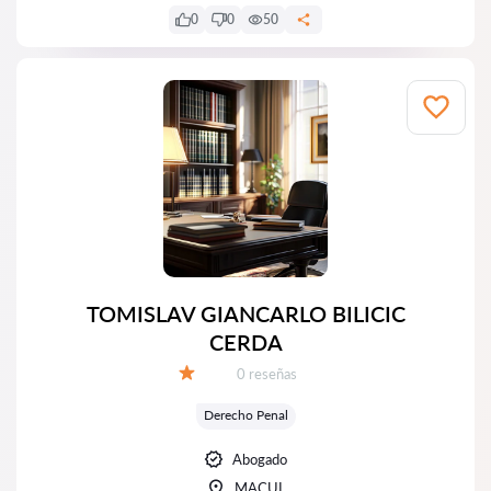
0
0
50
TOMISLAV GIANCARLO BILICIC
CERDA
Número de reseñas:
0 reseñas
Calificación:
Derecho Penal
Abogado
MACUL