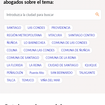
abogados sobre el tema:
SANTIAGO
LAS CONDES
PROVIDENCIA
REGIÓN METROPOLITANA
VITACURA
SANTIAGO CENTRO
ÑUÑOA
LO BARNECHEA
COMUNA DE LAS CONDES
COLINA
COMUNA LAS CONDES
COMUNA DE ÑUÑOA
COMUNA DE SANTIAGO
COMUNA DE LA REINA
LA FLORIDA
LA REINA
CIUDAD DE SANTIAGO
IQUIQUE
PEÑALOLÉN
Puente Alto
SAN BERNARDO
TALAGANTE
TALCA
TEMUCO
VIÑA DEL MAR