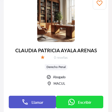
CLAUDIA PATRICIA AYALA ARENAS
Número de reseñas:
0 reseñas
Calificación:
Derecho Penal
Abogado
MACUL
Llamar
Escribir