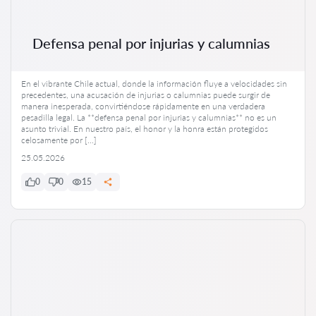
Defensa penal por injurias y calumnias
En el vibrante Chile actual, donde la información fluye a velocidades sin
precedentes, una acusación de injurias o calumnias puede surgir de
manera inesperada, convirtiéndose rápidamente en una verdadera
pesadilla legal. La **defensa penal por injurias y calumnias** no es un
asunto trivial. En nuestro país, el honor y la honra están protegidos
celosamente por […]
25.05.2026
0
0
15