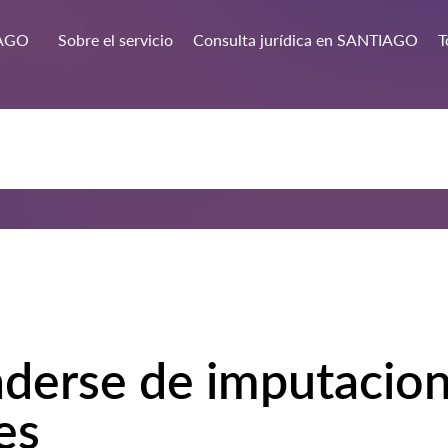
AGO
Sobre el servicio
Consulta jurídica en SANTIAGO
T
erse de imputacione
es