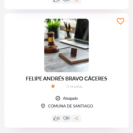
FELIPE ANDRÉS BRAVO CÁCERES
Número de reseñas:
0 reseñas
Calificación:
Abogado
COMUNA DE SANTIAGO
0
0