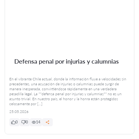
Defensa penal por injurias y calumnias
En el vibrante Chile actual, donde la información fluye a velocidades sin
precedentes, una acusación de injurias o calumnias puede surgir de
manera inesperada, convirtiéndose rápidamente en una verdadera
pesadilla legal. La **defensa penal por injurias y calumnias** no es un
asunto trivial. En nuestro país, el honor y la honra están protegidos
celosamente por […]
25.05.2026
0
0
14