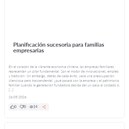
Planificación sucesoria para familias
empresarias
En el corazón de la vibrante economía chilena, las empresas familiares
representan un pilar fundamental. Son el motor de innovaciones, empleo
y tradición. Sin embargo, detrás de cada éxito, yace una preocupación
silenciosa pero trascendental: ¿qué pasará con la empresa y el patrimonio
familiar cuando la generación fundadora decida dar un paso al costado o,
[…]
26.05.2026
0
0
14