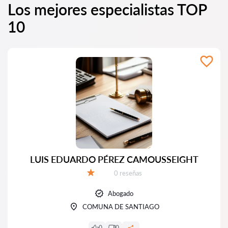
Los mejores especialistas TOP
10
LUIS EDUARDO PÉREZ CAMOUSSEIGHT
Número de reseñas:
0 reseñas
Calificación:
Abogado
COMUNA DE SANTIAGO
0
0