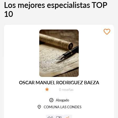
Los mejores especialistas TOP
10
OSCAR MANUEL RODRIGUEZ BAEZA
Número de reseñas:
0 reseñas
Calificación:
Abogado
COMUNA LAS CONDES
0
0