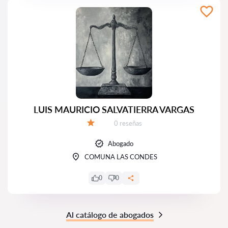
LUIS MAURICIO SALVATIERRA VARGAS
Número de reseñas:
0 reseñas
Calificación:
Abogado
COMUNA LAS CONDES
0
0
Al catálogo de abogados