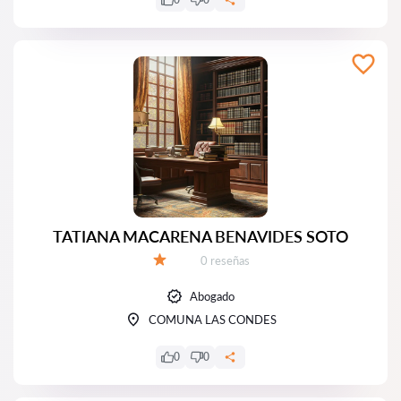
TATIANA MACARENA BENAVIDES SOTO
Número de reseñas:
0 reseñas
Calificación:
Abogado
COMUNA LAS CONDES
0
0