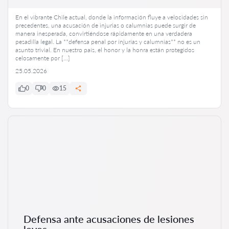
En el vibrante Chile actual, donde la información fluye a velocidades sin
precedentes, una acusación de injurias o calumnias puede surgir de
manera inesperada, convirtiéndose rápidamente en una verdadera
pesadilla legal. La **defensa penal por injurias y calumnias** no es un
asunto trivial. En nuestro país, el honor y la honra están protegidos
celosamente por […]
25.05.2026
0
0
15
Defensa ante acusaciones de lesiones
leves