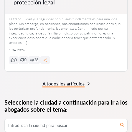
protección legal
La tranquilidad y la seguridad son pilares fundamentales para una vida
plena. Sin embargo, en ocasiones, nos encontramos con situaciones que
las perturban profundamente: las amenazas. Sentir miedo por su
integridad física, la de su familia o incluso por su patrimonio, es una
experiencia desoladora que nadie debería tener que enfrentar solo. Si
usted es […]
1.04.2026
0
0
28
A todos los artículos
Seleccione la ciudad a continuación para ir a los
abogados sobre el tema: