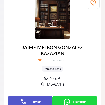
JAIME MELKON GONZÁLEZ
KAZAZIAN
Número de reseñas:
0 reseñas
Calificación:
Derecho Penal
Abogado
TALAGANTE
Llamar
Escribir