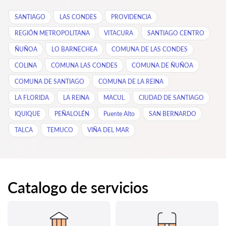
SANTIAGO
LAS CONDES
PROVIDENCIA
REGIÓN METROPOLITANA
VITACURA
SANTIAGO CENTRO
ÑUÑOA
LO BARNECHEA
COMUNA DE LAS CONDES
COLINA
COMUNA LAS CONDES
COMUNA DE ÑUÑOA
COMUNA DE SANTIAGO
COMUNA DE LA REINA
LA FLORIDA
LA REINA
MACUL
CIUDAD DE SANTIAGO
IQUIQUE
PEÑALOLÉN
Puente Alto
SAN BERNARDO
TALCA
TEMUCO
VIÑA DEL MAR
Catalogo de servicios