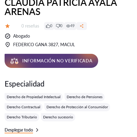
CLAUDIA PATRICIA AYALA
ARENAS
Número de reseñas:
0 reseñas
0
0
49
Calificación:
Abogado
FEDERICO GANA 3827, MACUL
INFORMACIÓN NO VERIFICADA
Especialidad
Derecho de Propiedad Intelectual
Derecho de Pensiones
Derecho Contractual
Derecho de Protección al Consumidor
Derecho Tributario
Derecho sucesorio
Desplegar todo