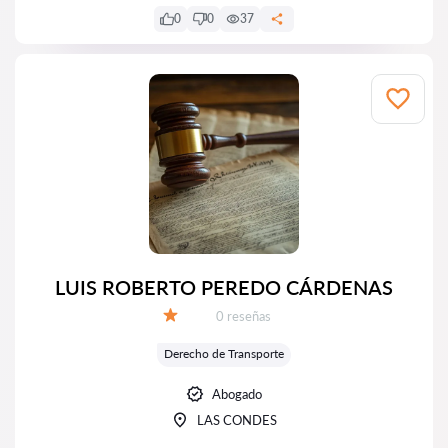
0
0
37
LUIS ROBERTO PEREDO CÁRDENAS
Número de reseñas:
0 reseñas
Calificación:
Derecho de Transporte
Abogado
LAS CONDES