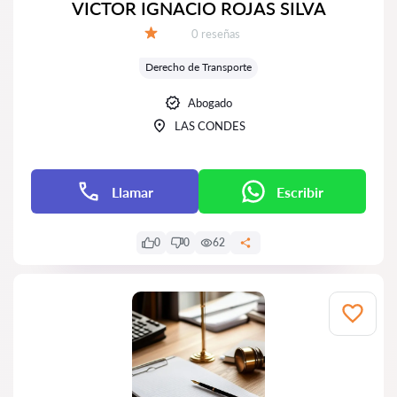
VICTOR IGNACIO ROJAS SILVA
Número de reseñas:
0 reseñas
Calificación:
Derecho de Transporte
Abogado
LAS CONDES
Llamar
Escribir
0
0
62