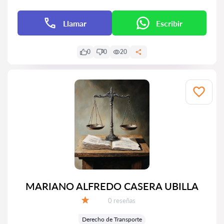
Llamar
Escribir
0
0
20
MARIANO ALFREDO CASERA UBILLA
Número de reseñas:
0 reseñas
Calificación:
Derecho de Transporte