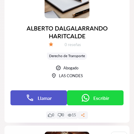
ALBERTO DALGALARRANDO
HARITCALDE
Número de reseñas:
0 reseñas
Calificación:
Derecho de Transporte
Abogado
LAS CONDES
Llamar
Escribir
0
0
15