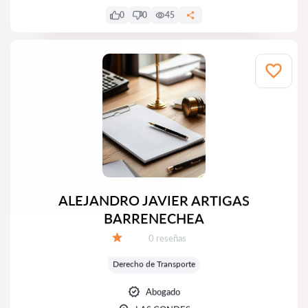
0
0
45
ALEJANDRO JAVIER ARTIGAS
BARRENECHEA
Número de reseñas:
0 reseñas
Calificación:
Derecho de Transporte
Abogado