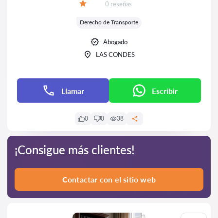
Número de reseñas:
0 reseñas
Calificación:
Derecho de Transporte
Abogado
LAS CONDES
Llamar
Escribir
0
0
38
¡Consigue más clientes!
Contactar con el sitio web