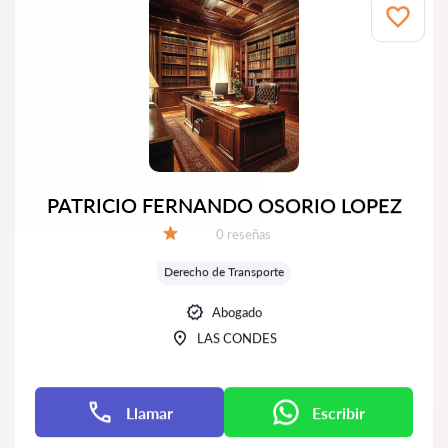
PATRICIO FERNANDO OSORIO LOPEZ
Número de reseñas:
0 reseñas
Calificación:
Derecho de Transporte
Abogado
LAS CONDES
Llamar
Escribir