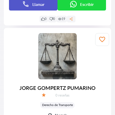
Llamar
Escribir
0
0
19
JORGE GOMPERTZ PUMARINO
Número de reseñas:
0 reseñas
Calificación:
Derecho de Transporte