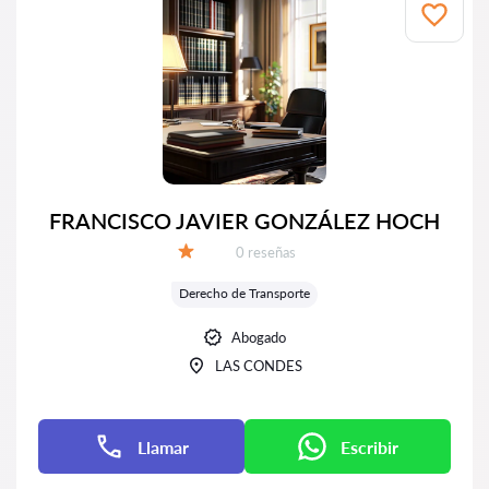
FRANCISCO JAVIER GONZÁLEZ HOCH
Número de reseñas:
0 reseñas
Calificación:
Derecho de Transporte
Abogado
LAS CONDES
Llamar
Escribir