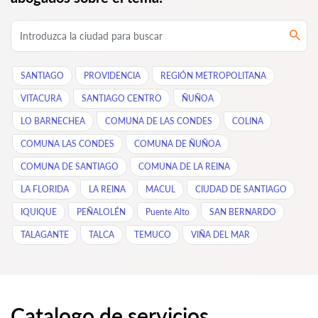
SANTIAGO
PROVIDENCIA
REGIÓN METROPOLITANA
VITACURA
SANTIAGO CENTRO
ÑUÑOA
LO BARNECHEA
COMUNA DE LAS CONDES
COLINA
COMUNA LAS CONDES
COMUNA DE ÑUÑOA
COMUNA DE SANTIAGO
COMUNA DE LA REINA
LA FLORIDA
LA REINA
MACUL
CIUDAD DE SANTIAGO
IQUIQUE
PEÑALOLÉN
Puente Alto
SAN BERNARDO
TALAGANTE
TALCA
TEMUCO
VIÑA DEL MAR
Catalogo de servicios