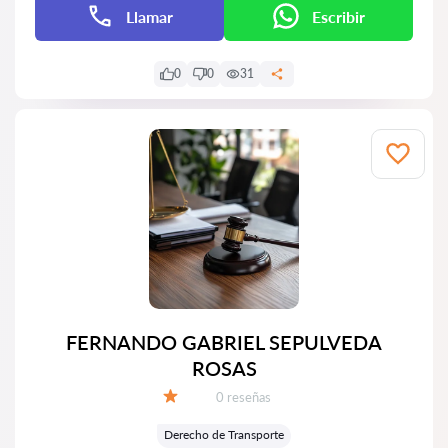
Llamar
Escribir
0
0
31
FERNANDO GABRIEL SEPULVEDA
ROSAS
Número de reseñas:
0 reseñas
Calificación:
Derecho de Transporte