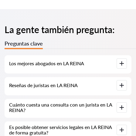
La gente también pregunta:
Preguntas clave
Los mejores abogados en LA REINA
Hemos recopilado una lista de los mejores abogados en LA
Reseñas de juristas en LA REINA
REINA con información completa. Precios, reseñas, números
de teléfono y direcciones.
En nuestro servicio, hemos recopilado reseñas auténticas
Cuánto cuesta una consulta con un jurista en LA
sobre los juristas. No eliminamos las reseñas negativas y no
REINA?
hay posibilidad de manipularlas.
La consulta de los juristas en LA REINA comienza desde
Es posible obtener servicios legales en LA REINA
40,000 CLP y puede aumentar (los precios pueden variar
de forma gratuita?
según la complejidad de la pregunta y la forma de la