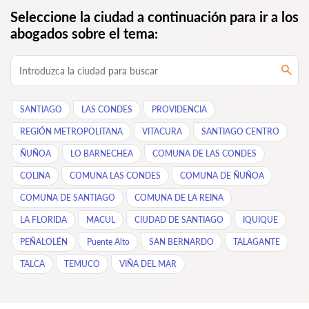
Seleccione la ciudad a continuación para ir a los
abogados sobre el tema:
SANTIAGO
LAS CONDES
PROVIDENCIA
REGIÓN METROPOLITANA
VITACURA
SANTIAGO CENTRO
ÑUÑOA
LO BARNECHEA
COMUNA DE LAS CONDES
COLINA
COMUNA LAS CONDES
COMUNA DE ÑUÑOA
COMUNA DE SANTIAGO
COMUNA DE LA REINA
LA FLORIDA
MACUL
CIUDAD DE SANTIAGO
IQUIQUE
PEÑALOLÉN
Puente Alto
SAN BERNARDO
TALAGANTE
TALCA
TEMUCO
VIÑA DEL MAR