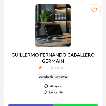
GUILLERMO FERNANDO CABALLERO
GERMAIN
Número de reseñas:
0 reseñas
Calificación:
Derecho de Transporte
Abogado
LA REINA