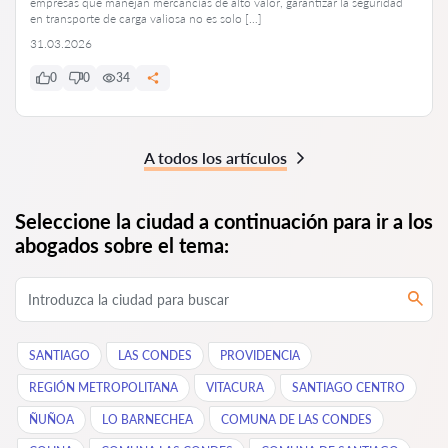
empresas que manejan mercancías de alto valor, garantizar la seguridad
en transporte de carga valiosa no es solo […]
31.03.2026
0
0
34
A todos los artículos
Seleccione la ciudad a continuación para ir a los
abogados sobre el tema:
SANTIAGO
LAS CONDES
PROVIDENCIA
REGIÓN METROPOLITANA
VITACURA
SANTIAGO CENTRO
ÑUÑOA
LO BARNECHEA
COMUNA DE LAS CONDES