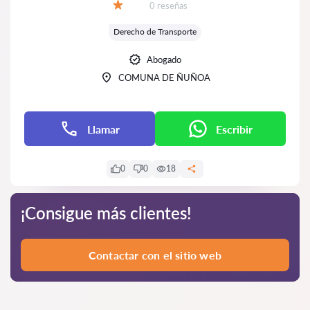
Número de reseñas:
0 reseñas
Calificación:
Derecho de Transporte
Abogado
COMUNA DE ÑUÑOA
Llamar
Escribir
0
0
18
¡Consigue más clientes!
Contactar con el sitio web