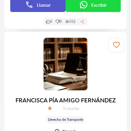
Llamar
Escribir
0
0
552
FRANCISCA PÍA AMIGO FERNÁNDEZ
Número de reseñas:
0 reseñas
Calificación:
Derecho de Transporte