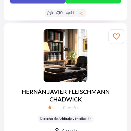
0
0
41
HERNÁN JAVIER FLEISCHMANN
CHADWICK
Número de reseñas:
0 reseñas
Calificación:
Derecho de Arbitraje y Mediación
Abogado