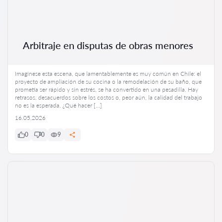
Arbitraje en disputas de obras menores
Imagínese esta escena, que lamentablemente es muy común en Chile: el
proyecto de ampliación de su cocina o la remodelación de su baño, que
prometía ser rápido y sin estrés, se ha convertido en una pesadilla. Hay
retrasos, desacuerdos sobre los costos o, peor aún, la calidad del trabajo
no es la esperada. ¿Qué hacer […]
16.05.2026
0
0
9