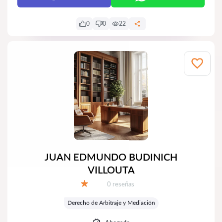
0
0
22
JUAN EDMUNDO BUDINICH
VILLOUTA
Número de reseñas:
0 reseñas
Calificación:
Derecho de Arbitraje y Mediación