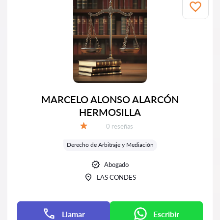
MARCELO ALONSO ALARCÓN
HERMOSILLA
Número de reseñas:
0 reseñas
Calificación:
Derecho de Arbitraje y Mediación
Abogado
LAS CONDES
Llamar
Escribir