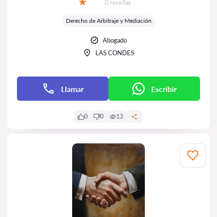
Número de reseñas:
0 reseñas
Calificación:
Derecho de Arbitraje y Mediación
Abogado
LAS CONDES
Llamar
Escribir
0
0
13