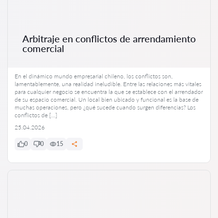
Arbitraje en conflictos de arrendamiento
comercial
En el dinámico mundo empresarial chileno, los conflictos son,
lamentablemente, una realidad ineludible. Entre las relaciones más vitales
para cualquier negocio se encuentra la que se establece con el arrendador
de su espacio comercial. Un local bien ubicado y funcional es la base de
muchas operaciones, pero ¿qué sucede cuando surgen diferencias? Los
conflictos de […]
25.04.2026
0
0
15