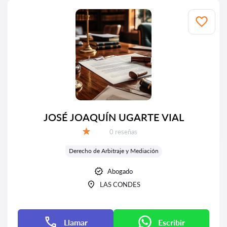
JOSÉ JOAQUÍN UGARTE VIAL
Número de reseñas:
0 reseñas
Calificación:
Derecho de Arbitraje y Mediación
Abogado
LAS CONDES
Llamar
Escribir