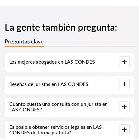
La gente también pregunta:
Preguntas clave
Los mejores abogados en LAS CONDES
Hemos recopilado una lista de los mejores abogados en LAS
Reseñas de juristas en LAS CONDES
CONDES con información completa. Precios, reseñas,
números de teléfono y direcciones.
En nuestro servicio, hemos recopilado reseñas auténticas
Cuánto cuesta una consulta con un jurista en
sobre los juristas. No eliminamos las reseñas negativas y no
LAS CONDES?
hay posibilidad de manipularlas.
La consulta de los juristas en LAS CONDES comienza desde
Es posible obtener servicios legales en LAS
40,000 CLP y puede aumentar (los precios pueden variar
CONDES de forma gratuita?
según la complejidad de la pregunta y la forma de la
respuesta).