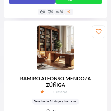
0
0
26
RAMIRO ALFONSO MENDOZA
ZÚÑIGA
Número de reseñas:
0 reseñas
Calificación:
Derecho de Arbitraje y Mediación