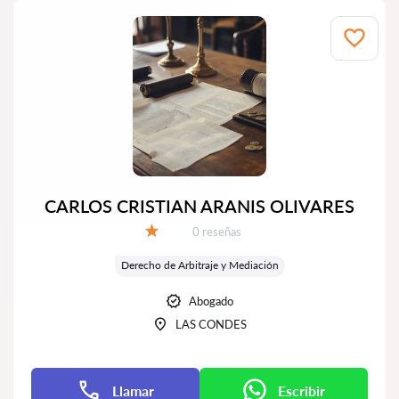
CARLOS CRISTIAN ARANIS OLIVARES
Número de reseñas:
0 reseñas
Calificación:
Derecho de Arbitraje y Mediación
Abogado
LAS CONDES
Llamar
Escribir