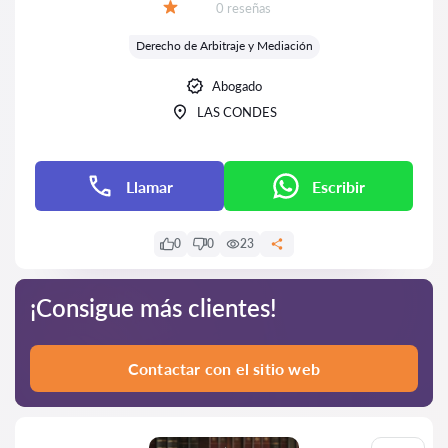
Número de reseñas:
0 reseñas
Calificación:
Derecho de Arbitraje y Mediación
Abogado
LAS CONDES
Llamar
Escribir
0
0
23
¡Consigue más clientes!
Contactar con el sitio web