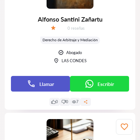
Alfonso Santini Zañartu
Número de reseñas:
0 reseñas
Calificación:
Derecho de Arbitraje y Mediación
Abogado
LAS CONDES
Llamar
Escribir
0
0
7