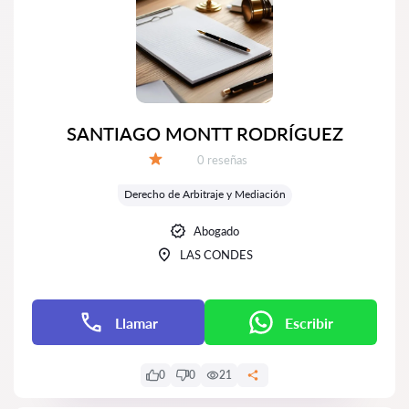
SANTIAGO MONTT RODRÍGUEZ
Número de reseñas:
0 reseñas
Calificación:
Derecho de Arbitraje y Mediación
Abogado
LAS CONDES
Llamar
Escribir
0
0
21