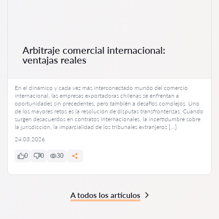
Arbitraje comercial internacional:
ventajas reales
En el dinámico y cada vez más interconectado mundo del comercio
internacional, las empresas exportadoras chilenas se enfrentan a
oportunidades sin precedentes, pero también a desafíos complejos. Uno
de los mayores retos es la resolución de disputas transfronterizas. Cuando
surgen desacuerdos en contratos internacionales, la incertidumbre sobre
la jurisdicción, la imparcialidad de los tribunales extranjeros […]
24.03.2026
0
0
30
A todos los artículos