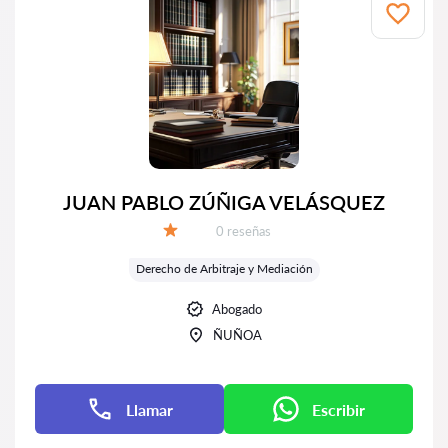
JUAN PABLO ZÚÑIGA VELÁSQUEZ
Número de reseñas:
0 reseñas
Calificación:
Derecho de Arbitraje y Mediación
Abogado
ÑUÑOA
Llamar
Escribir