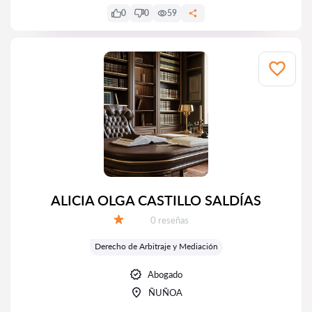
0
0
59
ALICIA OLGA CASTILLO SALDÍAS
Número de reseñas:
0 reseñas
Calificación:
Derecho de Arbitraje y Mediación
Abogado
ÑUÑOA