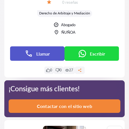
Número de reseñas:
0 reseñas
Calificación:
Derecho de Arbitraje y Mediación
Abogado
ÑUÑOA
Llamar
Escribir
0
0
27
¡Consigue más clientes!
Contactar con el sitio web