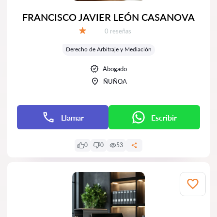
FRANCISCO JAVIER LEÓN CASANOVA
Número de reseñas:
0 reseñas
Calificación:
Derecho de Arbitraje y Mediación
Abogado
ÑUÑOA
Llamar
Escribir
0
0
53