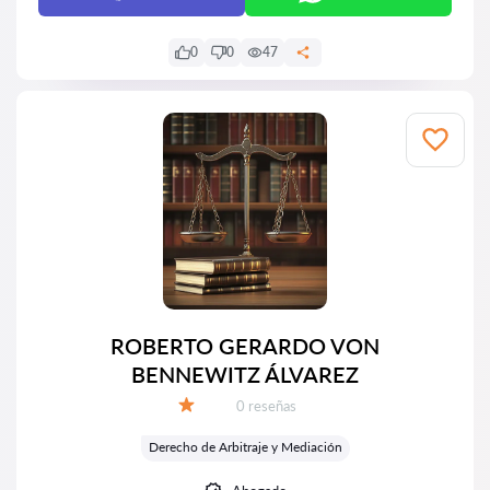
0
0
47
ROBERTO GERARDO VON
BENNEWITZ ÁLVAREZ
Número de reseñas:
0 reseñas
Calificación:
Derecho de Arbitraje y Mediación