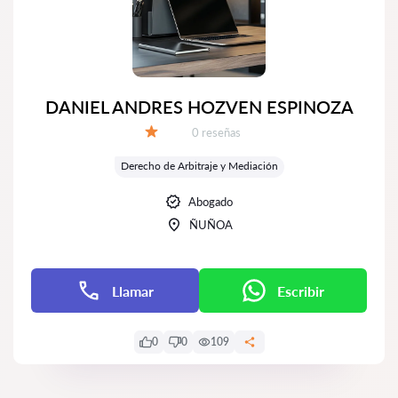
DANIEL ANDRES HOZVEN ESPINOZA
Número de reseñas:
0 reseñas
Calificación:
Derecho de Arbitraje y Mediación
Abogado
ÑUÑOA
Llamar
Escribir
0
0
109