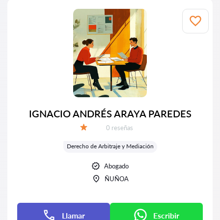
IGNACIO ANDRÉS ARAYA PAREDES
Número de reseñas:
0 reseñas
Calificación:
Derecho de Arbitraje y Mediación
Abogado
ÑUÑOA
Llamar
Escribir