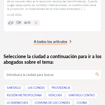
de los mayores retos es la resolución de disputas transfronterizas. Cuando
surgen desacuerdos en contratos internacionales, la incertidumbre sobre
la jurisdicción, la imparcialidad de los tribunales extranjeros […]
24.03.2026
0
0
30
A todos los artículos
Seleccione la ciudad a continuación para ir a los
abogados sobre el tema:
SANTIAGO
LAS CONDES
PROVIDENCIA
REGIÓN METROPOLITANA
VITACURA
SANTIAGO CENTRO
LO BARNECHEA
COMUNA DE LAS CONDES
COLINA