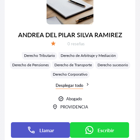
ANDREA DEL PILAR SILVA RAMIREZ
Número de reseñas:
0 reseñas
Calificación:
Derecho Tributario
Derecho de Arbitraje y Mediación
Derecho de Pensiones
Derecho de Transporte
Derecho sucesorio
Derecho Corporativo
Desplegar todo
Abogado
PROVIDENCIA
Llamar
Escribir