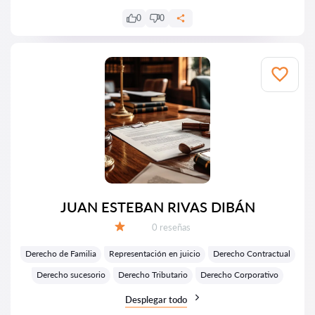
0
0
JUAN ESTEBAN RIVAS DIBÁN
Número de reseñas:
0 reseñas
Calificación:
Derecho de Familia
Representación en juicio
Derecho Contractual
Derecho sucesorio
Derecho Tributario
Derecho Corporativo
Desplegar todo