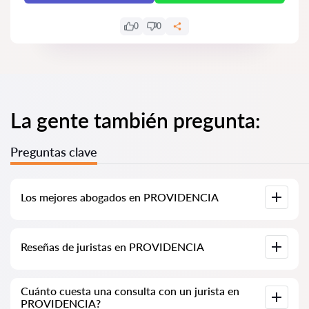
0
0
La gente también pregunta:
Preguntas clave
Los mejores abogados en PROVIDENCIA
Hemos recopilado una lista de los mejores abogados en
Reseñas de juristas en PROVIDENCIA
PROVIDENCIA con información completa. Precios, reseñas,
números de teléfono y direcciones.
En nuestro servicio, hemos recopilado reseñas auténticas
Cuánto cuesta una consulta con un jurista en
sobre los juristas. No eliminamos las reseñas negativas y no
PROVIDENCIA?
hay posibilidad de manipularlas.