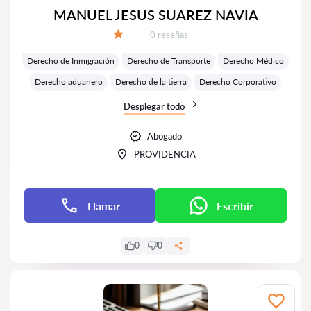
MANUEL JESUS SUAREZ NAVIA
Número de reseñas:
0 reseñas
Calificación:
Derecho de Inmigración
Derecho de Transporte
Derecho Médico
Derecho aduanero
Derecho de la tierra
Derecho Corporativo
Desplegar todo
Abogado
PROVIDENCIA
Llamar
Escribir
0
0