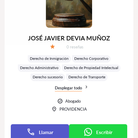
JOSÉ JAVIER DEVIA MUÑOZ
Número de reseñas:
0 reseñas
Calificación:
Derecho de Inmigración
Derecho Corporativo
Derecho Administrativo
Derecho de Propiedad Intelectual
Derecho sucesorio
Derecho de Transporte
Desplegar todo
Abogado
PROVIDENCIA
Llamar
Escribir