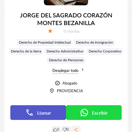
JORGE DEL SAGRADO CORAZÓN
MONTES BEZANILLA
Número de reseñas:
0 reseñas
Calificación:
Derecho de Propiedad Intelectual
Derecho de Inmigración
Derecho de la tierra
Derecho Administrativo
Derecho Corporativo
Derecho de Pensiones
Desplegar todo
Abogado
PROVIDENCIA
Llamar
Escribir
0
0