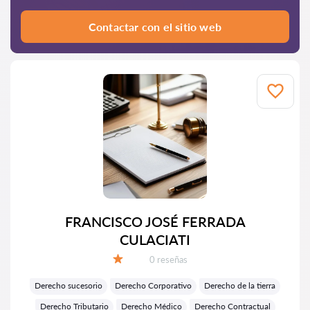
Contactar con el sitio web
FRANCISCO JOSÉ FERRADA
CULACIATI
Número de reseñas:
0 reseñas
Calificación:
Derecho sucesorio
Derecho Corporativo
Derecho de la tierra
Derecho Tributario
Derecho Médico
Derecho Contractual