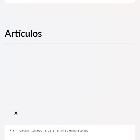
profesional de un jurista cuando el caso ya está en el tribunal
o en alguna institución y no va como se esperaba. O peor aún,
La consulta sobre comportamiento legal incluye el análisis de
cuando el caso ya ha sido perdido. Por eso, aconsejamos no
situaciones y las recomendaciones del abogado sobre
retrasar la consulta y resolver el problema desde el principio.
posibles acciones. Se definen dos tipos de asesoría: la
consulta oral y la consulta escrita (dictamen legal). El tipo de
ayuda depende de la situación y de los deseos del cliente.
Artículos
x
Planificación sucesoria para familias empresarias