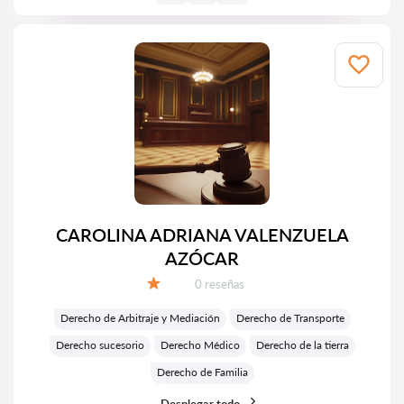
CAROLINA ADRIANA VALENZUELA
AZÓCAR
Número de reseñas:
0 reseñas
Calificación:
Derecho de Arbitraje y Mediación
Derecho de Transporte
Derecho sucesorio
Derecho Médico
Derecho de la tierra
Derecho de Familia