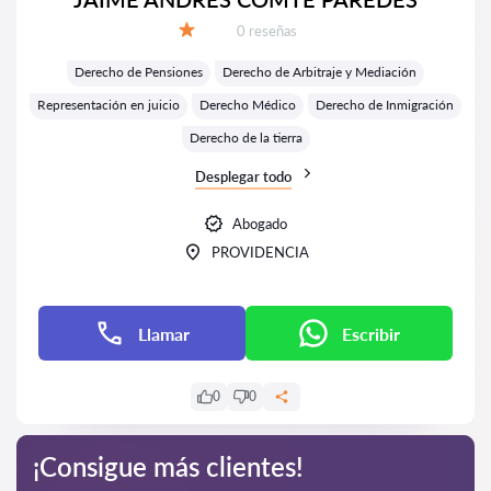
Número de reseñas:
0 reseñas
Calificación:
Derecho de Pensiones
Derecho de Arbitraje y Mediación
Representación en juicio
Derecho Médico
Derecho de Inmigración
Derecho de la tierra
Desplegar todo
Abogado
PROVIDENCIA
Llamar
Escribir
0
0
¡Consigue más clientes!