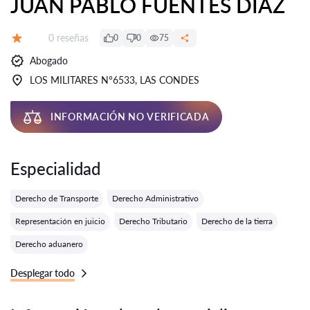
JUAN PABLO FUENTES DÍAZ
Número de reseñas:
0 reseñas
0
0
75
Calificación:
Abogado
LOS MILITARES N°6533, LAS CONDES
INFORMACIÓN NO VERIFICADA
Especialidad
Derecho de Transporte
Derecho Administrativo
Representación en juicio
Derecho Tributario
Derecho de la tierra
Derecho aduanero
Desplegar todo