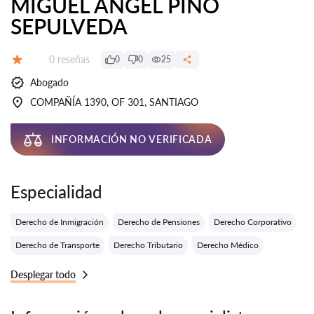
MIGUEL ANGEL PINO
SEPULVEDA
Número de reseñas:
0 reseñas
0
0
25
Calificación:
Abogado
COMPAÑÍA 1390, OF 301, SANTIAGO
INFORMACIÓN NO VERIFICADA
Especialidad
Derecho de Inmigración
Derecho de Pensiones
Derecho Corporativo
Derecho de Transporte
Derecho Tributario
Derecho Médico
Desplegar todo