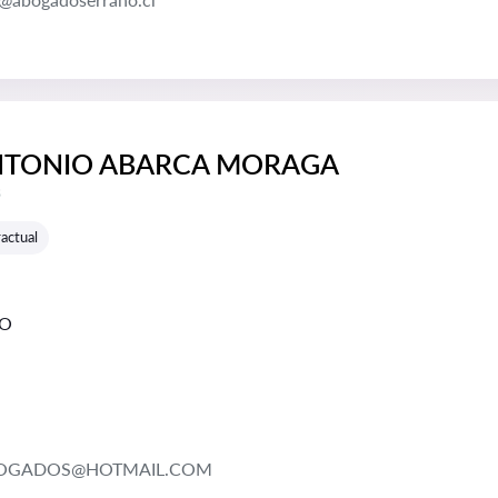
NTONIO ABARCA MORAGA
e reseñas:
s
actual
GO
BOGADOS@HOTMAIL.COM