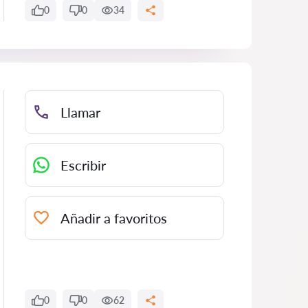
0
0
34
Llamar
Escribir
Añadir a favoritos
0
0
62