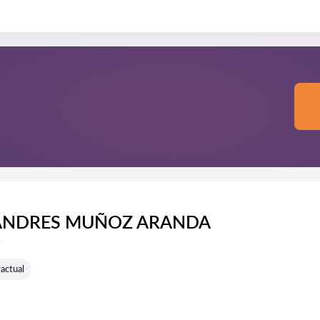
 ANDRES MUÑOZ ARANDA
e reseñas:
s
actual