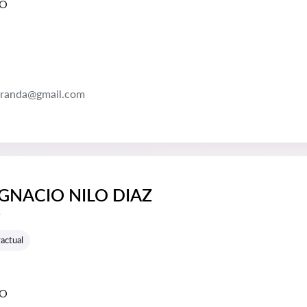
GO
aranda@gmail.com
IGNACIO NILO DIAZ
e reseñas:
s
actual
GO