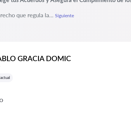
recho que regula la...
Siguiente
ABLO GRACIA DOMIC
e reseñas:
s
actual
GO