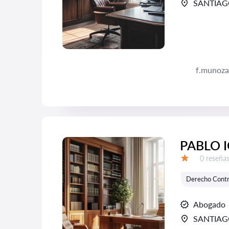
SANTIA
f.munoz
PABLO 
Número d
0 reseña
Calificación:
Derecho Contr
Abogado
SANTIA