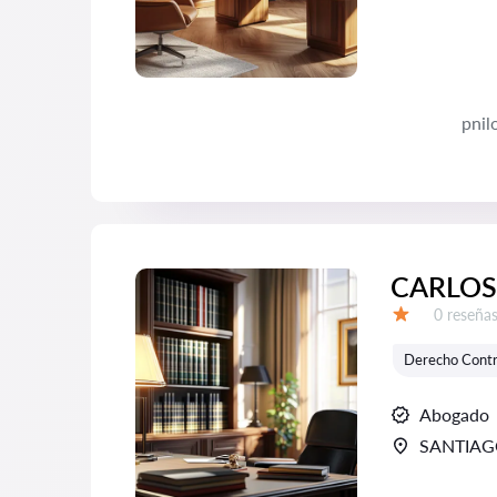
pnil
CARLOS
Número d
0 reseña
Calificación:
Derecho Contr
Abogado
SANTIA