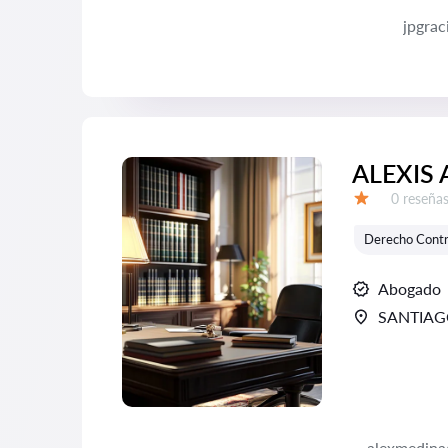
jpgra
ALEXIS
Número d
0 reseña
Calificación:
Derecho Contr
Abogado
SANTIA
alexmedina