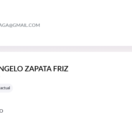
AGA@GMAIL.COM
NGELO ZAPATA FRIZ
e reseñas:
s
actual
GO