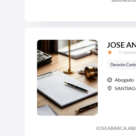
JOSE A
Número d
0 reseña
Calificación:
Derecho Contr
Abogado
SANTIA
JOSEABARCA.A