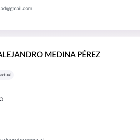
ciad@gmail.com
 ALEJANDRO MEDINA PÉREZ
e reseñas:
s
actual
GO
@abogadoserrano.cl