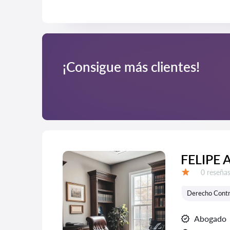
¡Consigue más clientes!
FELIPE
Número d
0 reseña
Calificación:
Derecho Contr
Abogado