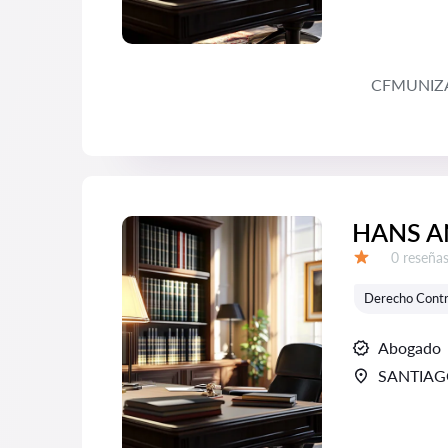
CFMUNIZ
HANS A
Número d
0 reseña
Calificación:
Derecho Contr
Abogado
SANTIA