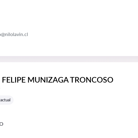
o@nilolavin.cl
 FELIPE MUNIZAGA TRONCOSO
e reseñas:
s
actual
GO