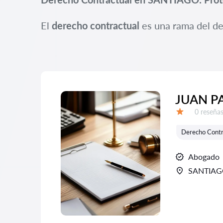
El
derecho contractual
es una rama del de
JUAN P
Número d
0 reseña
Calificación:
Derecho Contr
Abogado
SANTIA