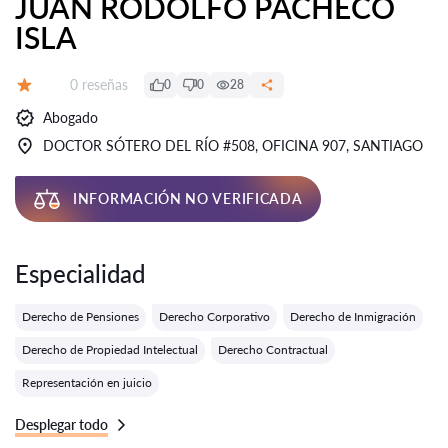
JUAN RODOLFO PACHECO
ISLA
Número de reseñas:
0 reseñas
0
0
28
Calificación:
Abogado
DOCTOR SÓTERO DEL RÍO #508, OFICINA 907, SANTIAGO
INFORMACIÓN NO VERIFICADA
Especialidad
Derecho de Pensiones
Derecho Corporativo
Derecho de Inmigración
Derecho de Propiedad Intelectual
Derecho Contractual
Representación en juicio
Desplegar todo