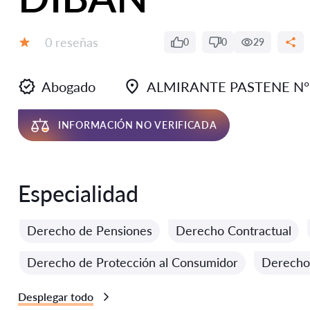
Número de reseñas:
0 reseñas
0
0
29
Calificación:
Abogado
ALMIRANTE PASTENE N°
INFORMACIÓN NO VERIFICADA
Especialidad
Derecho de Pensiones
Derecho Contractual
Derecho de Protección al Consumidor
Derecho
Desplegar todo