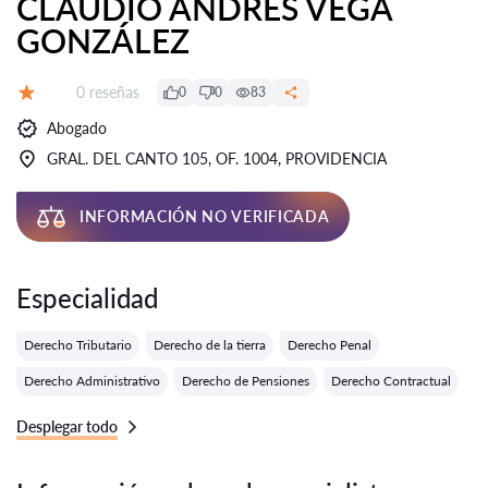
CLAUDIO ANDRÉS VEGA
GONZÁLEZ
Número de reseñas:
0 reseñas
0
0
83
Calificación:
Abogado
GRAL. DEL CANTO 105, OF. 1004, PROVIDENCIA
INFORMACIÓN NO VERIFICADA
Especialidad
Derecho Tributario
Derecho de la tierra
Derecho Penal
Derecho Administrativo
Derecho de Pensiones
Derecho Contractual
Desplegar todo