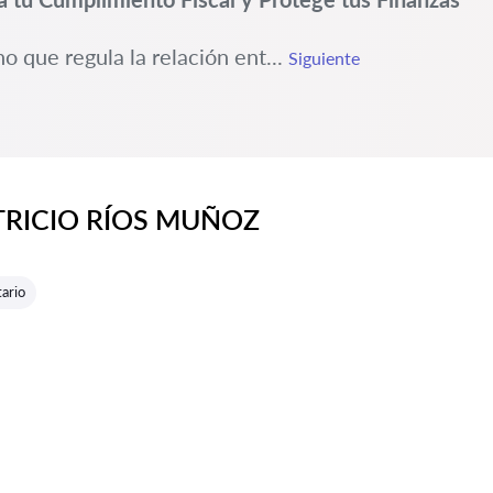
o que regula la relación ent...
Siguiente
ATRICIO RÍOS MUÑOZ
e reseñas:
ario