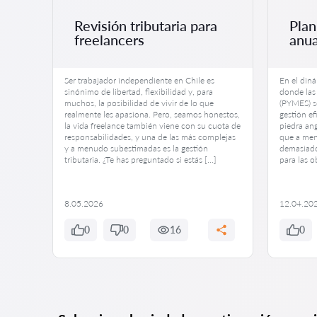
s
Revisión tributaria para
Plan
freelancers
anua
esto, es
Ser trabajador independiente en Chile es
En el din
tas
sinónimo de libertad, flexibilidad y, para
donde las
u vida
muchos, la posibilidad de vivir de lo que
(PYMES) s
rvicios
realmente les apasiona. Pero, seamos honestos,
gestión ef
bargo,
la vida freelance también viene con su cuota de
piedra ang
responsabilidades, y una de las más complejas
que a men
ir con
y a menudo subestimadas es la gestión
demasiado 
tributaria. ¿Te has preguntado si estás […]
para las o
8.05.2026
12.04.20
0
0
16
0