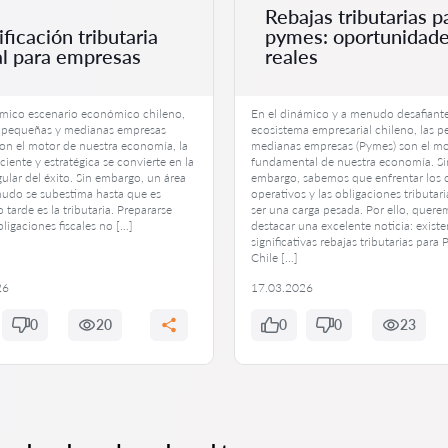
Rebajas tributarias p
ificación tributaria
pymes: oportunidad
l para empresas
reales
ámico escenario económico chileno,
En el dinámico y a menudo desafiant
 pequeñas y medianas empresas
ecosistema empresarial chileno, las 
on el motor de nuestra economía, la
medianas empresas (Pymes) son el m
iciente y estratégica se convierte en la
fundamental de nuestra economía. Si
ular del éxito. Sin embargo, un área
embargo, sabemos que enfrentar los 
udo se subestima hasta que es
operativos y las obligaciones tributar
tarde es la tributaria. Prepararse
ser una carga pesada. Por ello, quer
bligaciones fiscales no […]
destacar una excelente noticia: existe
significativas rebajas tributarias para
Chile […]
26
17.03.2026
0
20
0
0
23