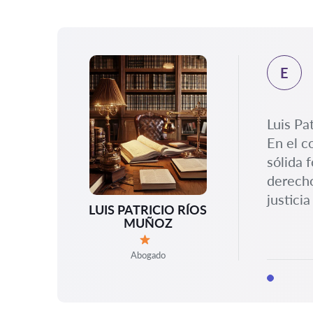
E
Luis Pa
En el c
sólida 
derecho
justici
LUIS PATRICIO RÍOS
MUÑOZ
Calificación:
Abogado