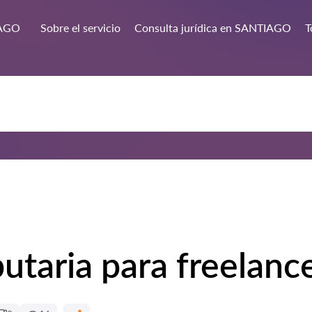
AGO
Sobre el servicio
Consulta jurídica en SANTIAGO
T
butaria para freelanc