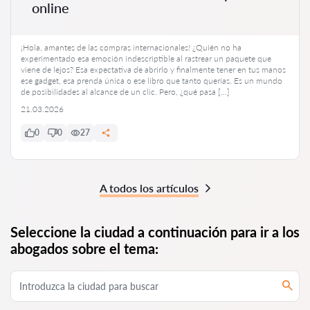
online
¡Hola, amantes de las compras internacionales! ¿Quién no ha
experimentado esa emoción indescriptible al rastrear un paquete que
viene de lejos? Esa expectativa de abrirlo y finalmente tener en tus manos
ese gadget, esa prenda única o ese libro que tanto querías. Es un mundo
de posibilidades al alcance de un clic. Pero, ¿qué pasa […]
21.03.2026
0
0
27
A todos los artículos
Seleccione la ciudad a continuación para ir a los
abogados sobre el tema: