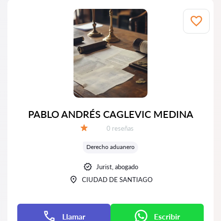
PABLO ANDRÉS CAGLEVIC MEDINA
Número de reseñas:
0 reseñas
Calificación:
Derecho aduanero
Jurist, abogado
CIUDAD DE SANTIAGO
Llamar
Escribir