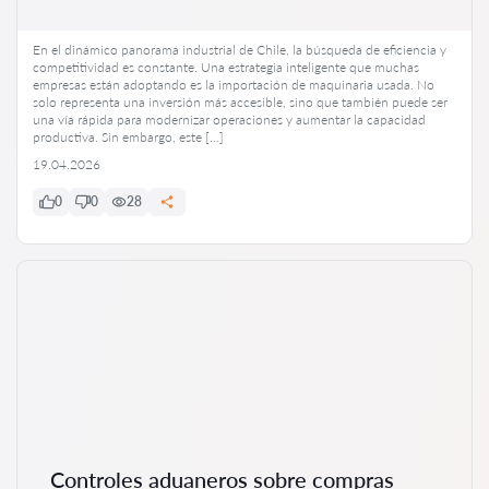
En el dinámico panorama industrial de Chile, la búsqueda de eficiencia y
competitividad es constante. Una estrategia inteligente que muchas
empresas están adoptando es la importación de maquinaria usada. No
solo representa una inversión más accesible, sino que también puede ser
una vía rápida para modernizar operaciones y aumentar la capacidad
productiva. Sin embargo, este […]
19.04.2026
0
0
28
Controles aduaneros sobre compras