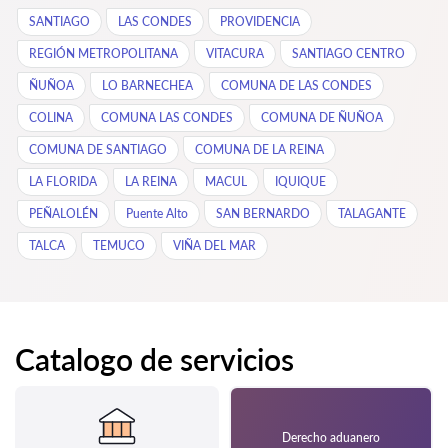
SANTIAGO
LAS CONDES
PROVIDENCIA
REGIÓN METROPOLITANA
VITACURA
SANTIAGO CENTRO
ÑUÑOA
LO BARNECHEA
COMUNA DE LAS CONDES
COLINA
COMUNA LAS CONDES
COMUNA DE ÑUÑOA
COMUNA DE SANTIAGO
COMUNA DE LA REINA
LA FLORIDA
LA REINA
MACUL
IQUIQUE
PEÑALOLÉN
Puente Alto
SAN BERNARDO
TALAGANTE
TALCA
TEMUCO
VIÑA DEL MAR
Catalogo de servicios
Derecho aduanero