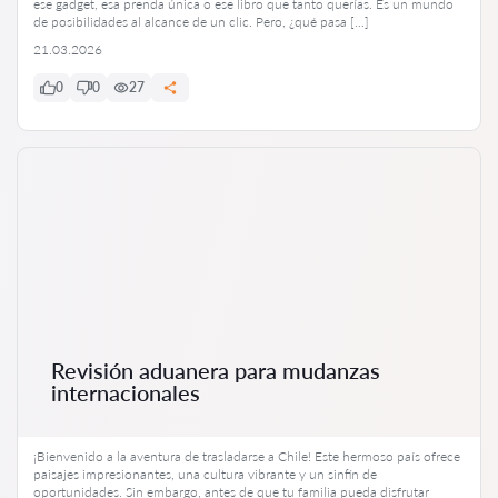
ese gadget, esa prenda única o ese libro que tanto querías. Es un mundo
de posibilidades al alcance de un clic. Pero, ¿qué pasa […]
21.03.2026
0
0
27
Revisión aduanera para mudanzas
internacionales
¡Bienvenido a la aventura de trasladarse a Chile! Este hermoso país ofrece
paisajes impresionantes, una cultura vibrante y un sinfín de
oportunidades. Sin embargo, antes de que tu familia pueda disfrutar