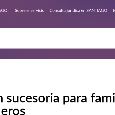
AGO
Sobre el servicio
Consulta jurídica en SANTIAGO
T
n sucesoria para fami
deros