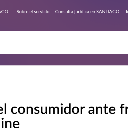
AGO
Sobre el servicio
Consulta jurídica en SANTIAGO
T
l consumidor ante f
ine