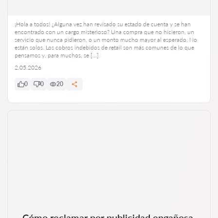
¡Hola a todos! ¿Alguna vez han revisado su estado de cuenta y se han
encontrado con un cargo misterioso? Una compra que no hicieron, un
servicio que nunca pidieron, o un monto mucho mayor al esperado. No
están solos. Los cobros indebidos de retail son más comunes de lo que
pensamos y, para muchos, se […]
2.05.2026
0
0
20
Cómo reclamar por publicidad engañosa