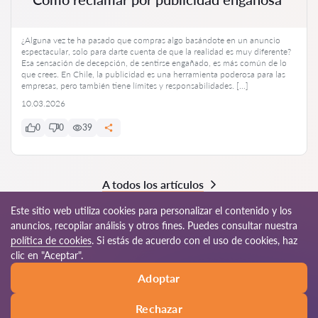
¿Alguna vez te ha pasado que compras algo basándote en un anuncio
espectacular, solo para darte cuenta de que la realidad es muy diferente?
Esa sensación de decepción, de sentirse engañado, es más común de lo
que crees. En Chile, la publicidad es una herramienta poderosa para las
empresas, pero también tiene límites y responsabilidades. […]
10.03.2026
0
0
39
A todos los artículos
Este sitio web utiliza cookies para personalizar el contenido y los
anuncios, recopilar análisis y otros fines. Puedes consultar nuestra
política de cookies
. Si estás de acuerdo con el uso de cookies, haz
© 2026 Abogados-cl.com
clic en "Aceptar".
Adoptar
Reglas de uso
Mapa del sitio
Nuestra red mundial
Rechazar