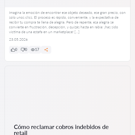
Imagina la emoción de encontrar ese objeto deseado, ese gran precio, con
solo unos clics. El proceso es rápido, conveniente, y la expectativa de
recibir tu compra te llena de alegría. Pero de repente, esa alegría se
convierte en frustración, decepción, y quizás hasta en rabia: ¡has sido
víctima de una estafa en un marketplace! […]
23.05.2026
0
0
17
Cómo reclamar cobros indebidos de
retail