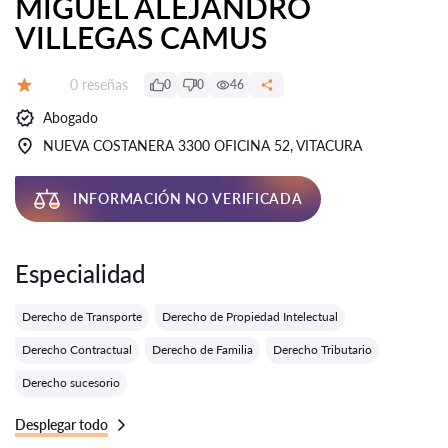
MIGUEL ALEJANDRO
VILLEGAS CAMUS
Número de reseñas:
0 reseñas
0
0
46
Calificación:
Abogado
NUEVA COSTANERA 3300 OFICINA 52, VITACURA
INFORMACIÓN NO VERIFICADA
Especialidad
Derecho de Transporte
Derecho de Propiedad Intelectual
Derecho Contractual
Derecho de Familia
Derecho Tributario
Derecho sucesorio
Desplegar todo