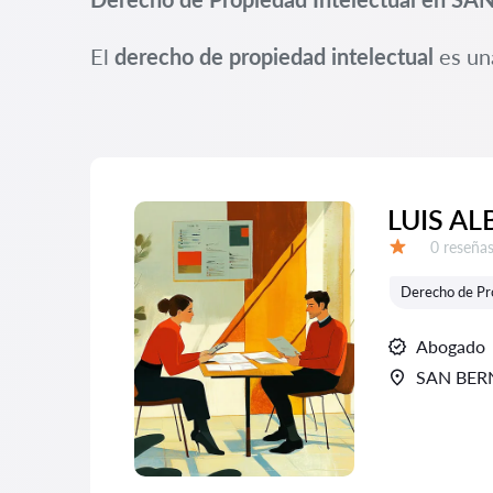
El
derecho de propiedad intelectual
es un
LUIS A
Número d
0 reseña
Calificación:
Derecho de Pro
Abogado
SAN BE