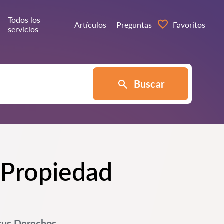
Todos los
Artículos
Preguntas
Favoritos
servicios
Buscar
 Propiedad
tus Derechos