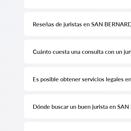
Hemos recopilado una lista de los mejores abogados
direcciones.
Reseñas de juristas en SAN BERNAR
En nuestro servicio, hemos recopilado reseñas auténtic
manipularlas.
Cuánto cuesta una consulta con un 
La consulta de los juristas en SAN BERNARDO comienz
complejidad de la pregunta y la forma de la respuesta).
Es posible obtener servicios legale
Primero, formule su pregunta de manera clara y concis
los juristas responden de forma gratuita. Sin embargo, 
Dónde buscar un buen jurista en S
Esto se puede hacer en el servicio chileno de búsqued
búsqueda y el contacto con el especialista son gratuitos