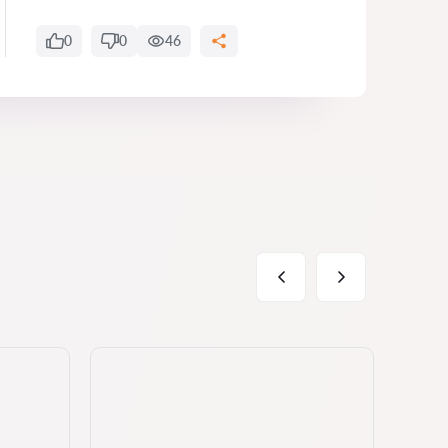
0
0
46