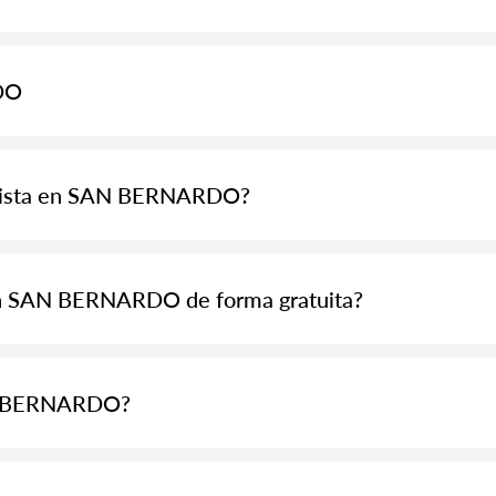
 en SAN BERNARDO con información completa. Precios, reseñas, números
DO
as sobre los juristas. No eliminamos las reseñas negativas y no hay posibi
jurista en SAN BERNARDO?
a desde 40,000 CLP y puede aumentar (los precios pueden variar según 
s en SAN BERNARDO de forma gratuita?
a e intente enviarla. Si no es compleja y se puede responder rápidament
el derecho de determinar el costo de la consulta sigue siendo del jurista.
AN BERNARDO?
a de juristas Abogados-cl.com de forma totalmente gratuita. Es important
, pero la consulta y los servicios de los especialistas pueden tener un cos