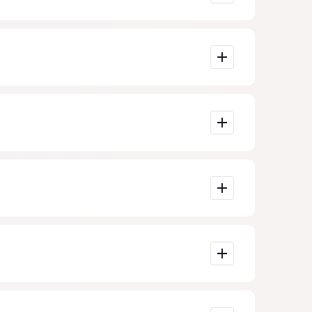
 de teléfono y
lidad de
la
e, a menudo
e saber que la
to.