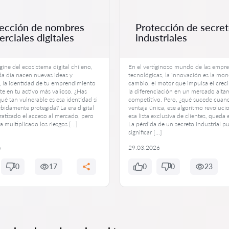
ección de nombres
Protección de secre
rciales digitales
industriales
gine del ecosistema digital chileno,
En el vertiginoso mundo de las empre
a día nacen nuevas ideas y
tecnológicas, la innovación es la mo
, la identidad de tu emprendimiento
cambio, el motor que impulsa el crec
te en tu activo más valioso. ¿Has
la diferenciación en un mercado alta
ué tan vulnerable es esa identidad si
competitivo. Pero, ¿qué sucede cuan
bidamente protegida? La era digital
ventaja única, ese algoritmo revoluci
atizado el acceso al mercado, pero
esa lista exclusiva de clientes, queda
 multiplicado los riesgos […]
La pérdida de un secreto industrial p
significar […]
6
29.03.2026
0
17
0
0
23