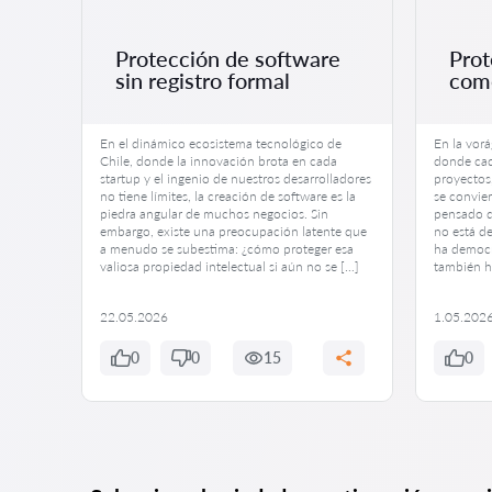
Protección de software
Prot
sin registro formal
come
En el dinámico ecosistema tecnológico de
En la vorá
d es
Chile, donde la innovación brota en cada
donde cad
oducto
startup y el ingenio de nuestros desarrolladores
proyectos
o y
no tiene límites, la creación de software es la
se convier
e, solo
piedra angular de muchos negocios. Sin
pensado q
pia o,
embargo, existe una preocupación latente que
no está de
a menudo se subestima: ¿cómo proteger esa
ha democr
valiosa propiedad intelectual si aún no se […]
también ha
22.05.2026
1.05.202
0
0
15
0