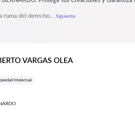
a rama del derecho...
Siguiente
LBERTO VARGAS OLEA
e reseñas:
s
piedad Intelectual
RNARDO