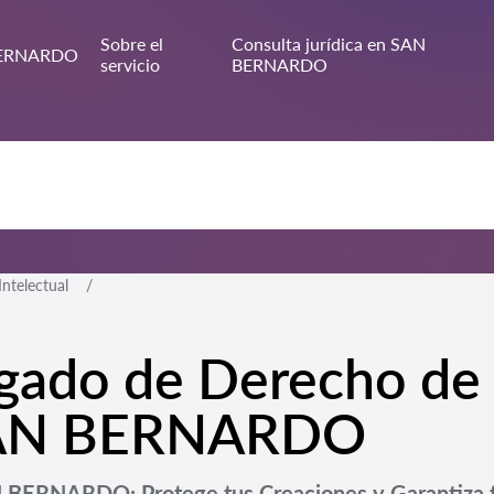
Sobre el
Consulta jurídica en SAN
ERNARDO
servicio
BERNARDO
ntelectual
ogado de Derecho de
 SAN BERNARDO
N BERNARDO: Protege tus Creaciones y Garantiza 