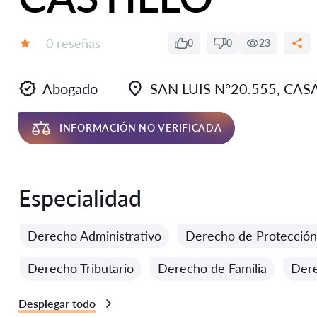
Número de reseñas:
0 reseñas
0
0
23
Calificación:
Abogado
SAN LUIS N°20.555, CAS
INFORMACIÓN NO VERIFICADA
Especialidad
Derecho Administrativo
Derecho de Protección
Derecho Tributario
Derecho de Familia
Dere
Desplegar todo