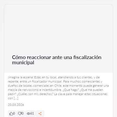
Cómo reaccionar ante una fiscalización
municipal
¡Imagina la escena! Estás en tu local, atendiendo a tus clientes, y de
repente, entra un fiscalizador municipal. Para muchos comerciantes y
dueños de locales comerciales en Chile, este momento puede generar una
mezcla de nerviosismo e incertidumbre. ¿Qué hago? ¿Qué me pueden
pedir? ¿Cuáles son mis derechos? La clave para manejar estas situaciones
con […]
20.03.2026
0
0
61