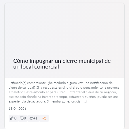
Cómo impugnar un cierre municipal de
un local comercial
Estimado(a) comerciante, ¿ha recibido alguna vez una notificación de
cierre de su local? Si la respuesta es sí, o si el solo pensamiento le provoca
escalofríos, este artículo es para usted. Enfrentar el cierre de su negocio,
ese espacio donde ha invertido tiempo, esfuerzo y sueños, puede ser una
experiencia devastadora. Sin embargo, es crucial […]
18.04.2026
0
0
41