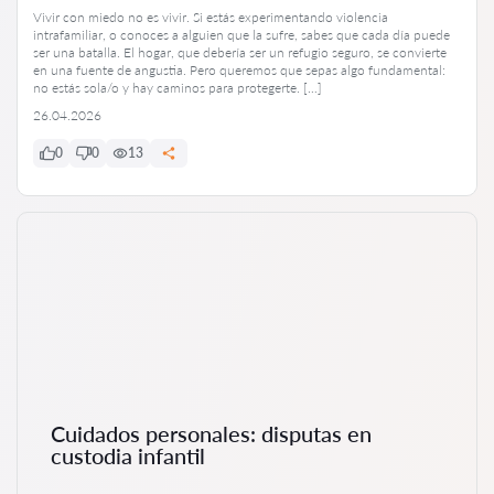
Vivir con miedo no es vivir. Si estás experimentando violencia
intrafamiliar, o conoces a alguien que la sufre, sabes que cada día puede
ser una batalla. El hogar, que debería ser un refugio seguro, se convierte
en una fuente de angustia. Pero queremos que sepas algo fundamental:
no estás sola/o y hay caminos para protegerte. […]
26.04.2026
0
0
13
Cuidados personales: disputas en
custodia infantil