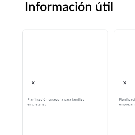
Información útil
r
x
x
ile,
Planificación sucesoria para familias
Planificac
 una
empresarias
empresari
y
u
lidad,
eno a
e los