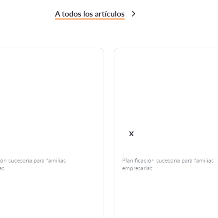
A todos los artículos
x
ión sucesoria para familias
Planificación sucesoria para familias
as
empresarias