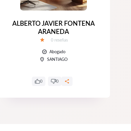
ALBERTO JAVIER FONTENA
ARANEDA
Número de reseñas:
0 reseñas
Calificación:
Abogado
SANTIAGO
0
0