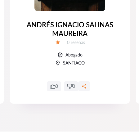
ANDRÉS IGNACIO SALINAS
MAUREIRA
Número de reseñas:
0 reseñas
Calificación:
Abogado
SANTIAGO
0
0