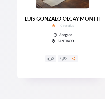
RRE
LUIS GONZALO OLCAY MONTTI
Número de reseñas:
0 reseñas
Calificación:
Abogado
SANTIAGO
0
0